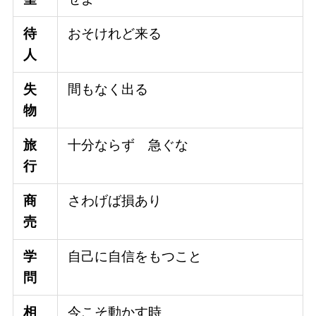
待
おそけれど来る
人
失
間もなく出る
物
旅
十分ならず 急ぐな
行
商
さわげば損あり
売
学
自己に自信をもつこと
問
相
今こそ動かす時