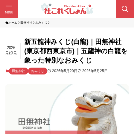
MENU
ホーム
田無神社
おみくじ
新五龍神みくじ(白龍)｜田無神社
2026
(東京都西東京市)｜五龍神の白龍を
5/25
象った特別なおみくじ
2026年5月20日
2026年5月25日
田無神社
おみくじ