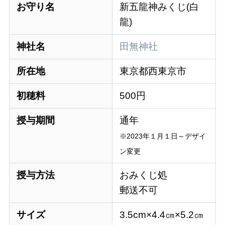
お守り名
新五龍神みくじ(白
龍)
神社名
田無神社
所在地
東京都西東京市
初穂料
500円
授与期間
通年
※2023年１月１日～デザイ
ン変更
授与方法
おみくじ処
郵送不可
サイズ
3.5cm×4.4㎝×5.2㎝