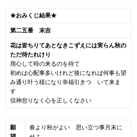
★おみくじ結果★
第二五番
末吉
花は皆ちりてあとなきこずえには実らん秋の
ただ待たれけり
用心して時の来るのを待て
初めは心配事多いけれど後になれば何事も望
み通り叶う様になり幸福引きつゞいて来ま
す
信神怠りなく心を正しくなさい
願
春より秋がよい 思い立つ事月末に
望
せよ