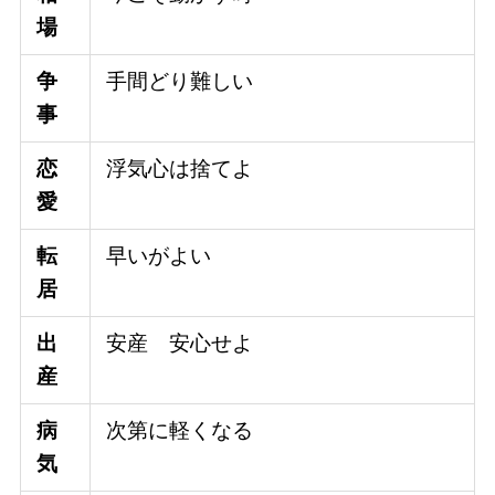
場
争
手間どり難しい
事
恋
浮気心は捨てよ
愛
転
早いがよい
居
出
安産 安心せよ
産
病
次第に軽くなる
気