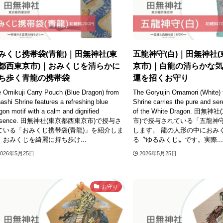
みくじ携帯袋(青龍)｜田無神社(東
五龍神守(白)｜田無神社
都西東京市)｜おみくじを清らかに
京市)｜白龍の清らかな
ち歩く青龍の携帯袋
運を招くお守り
 Omikuji Carry Pouch (Blue Dragon) from
The Goryujin Omamori (White) 
ashi Shrine features a refreshing blue
Shrine carries the pure and se
gon motif with a calm and dignified
of the White Dragon. 田
esence. 田無神社(東京都西東京市)で授与さ
市)で授与されている「五龍神守
ている「おみくじ携帯袋(青龍)」を紹介しま
します。 龍の人形の中におみ
。おみくじを綺麗に持ち歩け...
る〝ゆるみくじ〟です。実際...
2026年5月25日
2026年5月25日
お守り