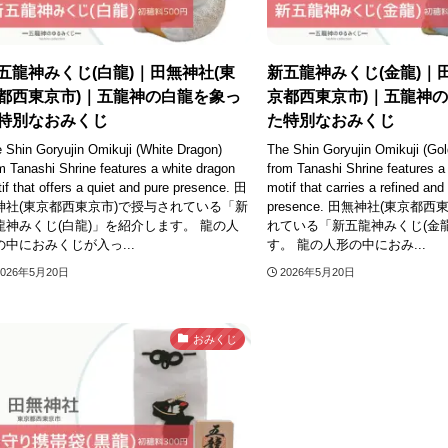
五龍神みくじ(白龍)｜田無神社(東
新五龍神みくじ(金龍)｜
都西東京市)｜五龍神の白龍を象っ
京都西東京市)｜五龍神
特別なおみくじ
た特別なおみくじ
 Shin Goryujin Omikuji (White Dragon)
The Shin Goryujin Omikuji (Go
m Tanashi Shrine features a white dragon
from Tanashi Shrine features a
if that offers a quiet and pure presence. 田
motif that carries a refined and
神社(東京都西東京市)で授与されている「新
presence. 田無神社(東京都
龍神みくじ(白龍)」を紹介します。 龍の人
れている「新五龍神みくじ(金
の中におみくじが入っ...
す。 龍の人形の中におみ...
2026年5月20日
2026年5月20日
おみくじ