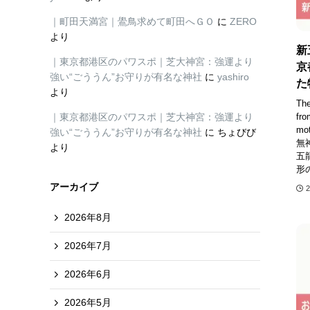
｜町田天満宮｜鷽鳥求めて町田へＧＯ
に
ZERO
より
新
｜東京都港区のパワスポ｜芝大神宮：強運より
京
強い“ごううん”お守りが有名な神社
に
yashiro
た
より
The
｜東京都港区のパワスポ｜芝大神宮：強運より
fro
mot
強い“ごううん”お守りが有名な神社
に
ちょびび
無
より
五
形
アーカイブ
2026年8月
2026年7月
2026年6月
2026年5月