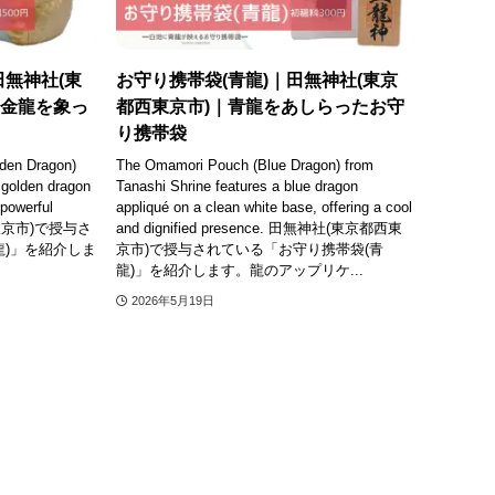
田無神社(東
お守り携帯袋(青龍)｜田無神社(東京
の金龍を象っ
都西東京市)｜青龍をあしらったお守
り携帯袋
lden Dragon)
The Omamori Pouch (Blue Dragon) from
 golden dragon
Tanashi Shrine features a blue dragon
 powerful
appliqué on a clean white base, offering a cool
西東京市)で授与さ
and dignified presence. 田無神社(東京都西東
龍)」を紹介しま
京市)で授与されている「お守り携帯袋(青
龍)」を紹介します。龍のアップリケ...
2026年5月19日