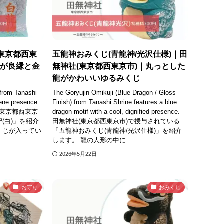
(東京都西東
五龍神おみくじ(青龍神/光沢仕様)｜田
気が良縁と金
無神社(東京都西東京市)｜丸っとした
龍がかわいいゆるみくじ
from Tanashi
The Goryujin Omikuji (Blue Dragon / Gloss
rene presence
Finish) from Tanashi Shrine features a blue
無神社(東京都西東京
dragon motif with a cool, dignified presence.
(白)」を紹介
田無神社(東京都西東京市)で授与されている
くじが入ってい
「五龍神おみくじ(青龍神/光沢仕様)」を紹介
します。 龍の人形の中に...
2026年5月22日
お守り
おみくじ