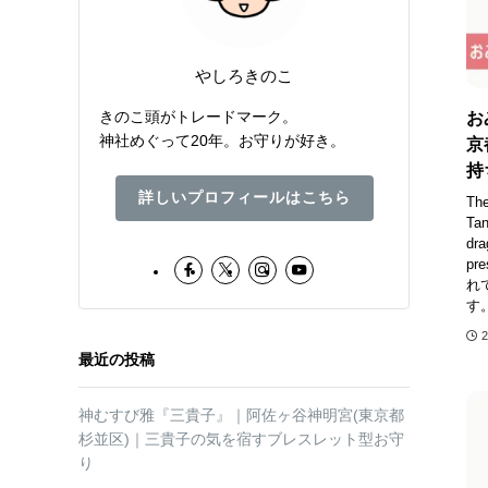
やしろきのこ
きのこ頭がトレードマーク。
お
神社めぐって20年。お守りが好き。
京
持
詳しいプロフィールはこちら
The
Tan
dra
pr
れ
す
最近の投稿
神むすび雅『三貴子』｜阿佐ヶ谷神明宮(東京都
杉並区)｜三貴子の気を宿すブレスレット型お守
り