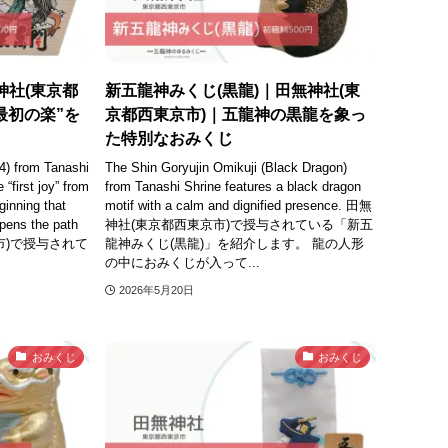
神社(東京都
新五龍神みくじ(黒龍)｜田無神社(東
最初の楽”を
京都西東京市)｜五龍神の黒龍を象っ
た特別なおみくじ
4) from Tanashi
The Shin Goryujin Omikuji (Black Dragon)
“first joy” from
from Tanashi Shrine features a black dragon
ginning that
motif with a calm and dignified presence. 田無
opens the path
神社(東京都西東京市)で授与されている「新五
東京市)で授与されて
龍神みくじ(黒龍)」を紹介します。 龍の人形
の中におみくじが入って...
2026年5月20日
おみくじ
おみくじ