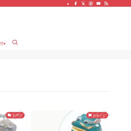
せ
お守り
おみくじ