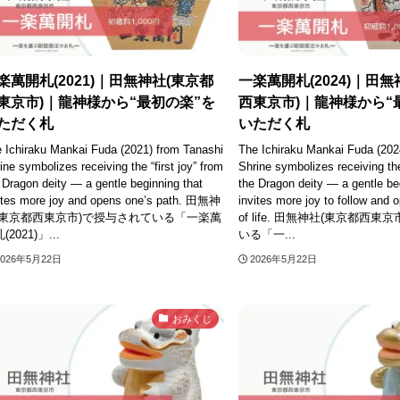
楽萬開札(2021)｜田無神社(東京都
一楽萬開札(2024)｜田無
東京市)｜龍神様から“最初の楽”を
西東京市)｜龍神様から“
ただく札
いただく札
 Ichiraku Mankai Fuda (2021) from Tanashi
The Ichiraku Mankai Fuda (202
ine symbolizes receiving the “first joy” from
Shrine symbolizes receiving the 
 Dragon deity — a gentle beginning that
the Dragon deity — a gentle be
ites more joy and opens one’s path. 田無神
invites more joy to follow and 
(東京都西東京市)で授与されている「一楽萬
of life. 田無神社(東京都西
(2021)」...
いる「一...
2026年5月22日
2026年5月22日
おみくじ