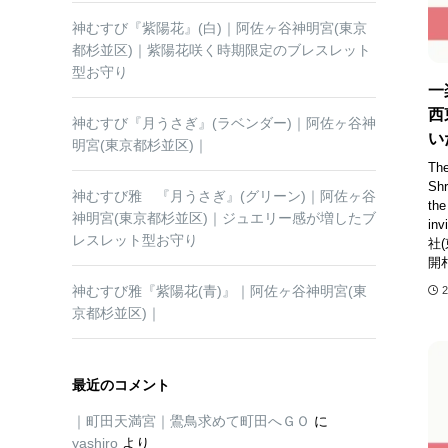
神むすび『紫陽花』(白)｜阿佐ヶ谷神明宮(東京
都杉並区)｜紫陽花咲く時期限定のブレスレット
型お守り
一
西
神むすび『月うさぎ』(ラベンダー)｜阿佐ヶ谷神
い
明宮(東京都杉並区)｜
The
Shr
神むすび雅 『月うさぎ』(グリーン)｜阿佐ヶ谷
the
神明宮(東京都杉並区)｜ジュエリー感が増したブ
inv
レスレット型お守り
社
開札
神むすび雅『紫陽花(青)』｜阿佐ヶ谷神明宮(東
京都杉並区)｜
最近のコメント
｜町田天満宮｜鷽鳥求めて町田へＧＯ
に
yashiro
より