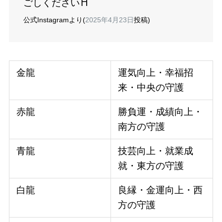
ごしください⛩️
公式Instagramより(
2025年4月23日
投稿)
金龍
運気向上・幸福招
来・中央の守護
赤龍
勝負運・成績向上・
南方の守護
青龍
技芸向上・就業成
就・東方の守護
白龍
良縁・金運向上・西
方の守護