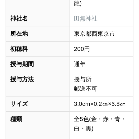
龍)
神社名
田無神社
所在地
東京都西東京市
初穂料
200円
授与期間
通年
授与方法
授与所
郵送不可
サイズ
3.0cm×0.2㎝×6.8㎝
種類
全5色(金・赤・青・
白・黒)