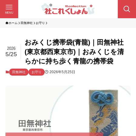
MENU
ホーム
田無神社
お守り
おみくじ携帯袋(青龍)｜田無神社
2026
(東京都西東京市)｜おみくじを清
5/25
らかに持ち歩く青龍の携帯袋
2026年5月25日
田無神社
お守り