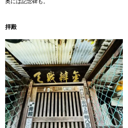
奥には記念碑も。
拝殿