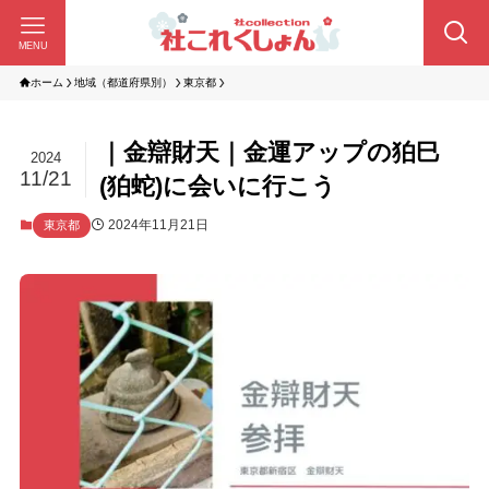
MENU
ホーム
地域（都道府県別）
東京都
｜金辯財天｜金運アップの狛巳
2024
11/21
(狛蛇)に会いに行こう
2024年11月21日
東京都