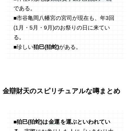
である。
■市谷亀岡八幡宮の宮司が現在も、年3回
(1月・5月・9月)のお祭りの日に来てい
る。
■珍しい
狛巳(狛蛇)
がある。
金辯財天
のスピリチュアルな噂まとめ
■狛巳(狛蛇)は
金運
を運ぶといわれてい