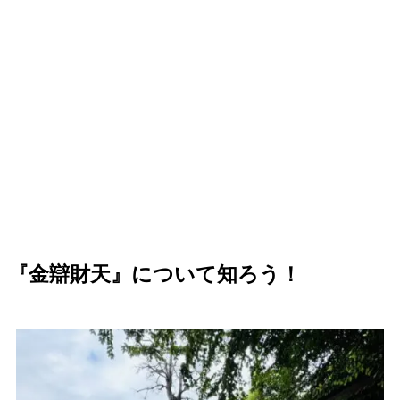
『
金辯財天
』について知ろう！