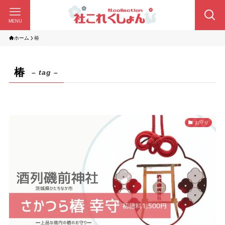
MENU
ホーム
椿
椿
– tag –
お守り