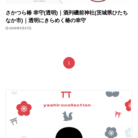
さかつら椿 幸守(透明)｜酒列磯前神社(茨城県ひたち
なか市)｜透明にきらめく椿の幸守
2026年5月27日
1