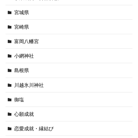
宮城県
宮崎県
富岡八幡宮
小網神社
島根県
川越氷川神社
御塩
心願成就
恋愛成就・縁結び