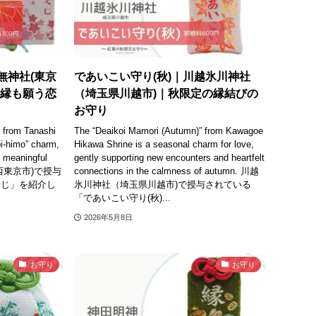
無神社(東京
であいこい守り(秋)｜川越氷川神社
良縁も願う恋
（埼玉県川越市)｜秋限定の縁結びの
お守り
 from Tanashi
The “Deaikoi Mamori (Autumn)” from Kawagoe
i-himo” charm,
Hikawa Shrine is a seasonal charm for love,
r meaningful
gently supporting new encounters and heartfelt
京都西東京市)で授与
connections in the calmness of autumn. 川越
くじ」を紹介し
氷川神社（埼玉県川越市)で授与されている
「であいこい守り(秋)...
2026年5月8日
お守り
お守り