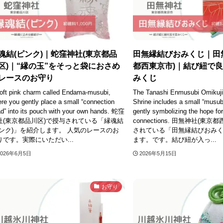
魂結(ピンク)｜蛇窪神社(東京都品
田無縁結びおみくじ｜田
区)｜“縁の玉”をそっと袋におさめ
都西東京市)｜結び紐で
レースのお守り
みくじ
oft pink charm called Endama-musubi,
The Tanashi Enmusubi Omikuji
re you gently place a small “connection
Shrine includes a small “musub
d” into its pouch with your own hands. 蛇窪
gently symbolizing the hope fo
社(東京都品川区)で授与されている「縁魂結
connections. 田無神社(東
ピンク)」を紹介します。 人気のレースのお
されている「田無縁結びおみ
りです。実際にいただい...
ます。です。結び紐が入っ...
2026年6月5日
2026年5月15日
お守り