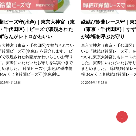
蘭ビーズ守(水色)｜東京大神宮（東
縁結び鈴蘭レース守｜東
・千代田区)｜ビーズで表現された
（東京・千代田区)｜す
ずらんがレトロかわいい
が幸福を呼ぶお守り
京大神宮（東京・千代田区)で授与されてい
東京大神宮（東京・千代田区
「鈴蘭ビーズ守(水色)」を紹介します。 ビ
いる「縁結び鈴蘭レース守」
ズで表現された鈴蘭がかわいらしいお守り
ついに東京大神宮にもレース
す。実際にいただいたお守りを写真つきで
した。実際にいただいたお守
とめました。 鈴蘭ビーズ守(水色)の基本情
まとめました。 縁結び鈴蘭レ
 おみくじ名鈴蘭ビーズ守(水色)神...
報 おみくじ名縁結び鈴蘭レース守
2026年4月18日
2026年4月18日
1