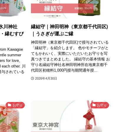
氷川神社
縁結守｜神田明神（東京都千代田区)
定・縁むすび
｜うさぎが運ぶご縁
神田明神（東京都千代田区)で授与されている
「縁結守」を紹介します。 色やモチーフがと
from Kawagoe
てもかわいく、実際にいただいたお守りを写
entle summer
真つきでまとめました。 縁結守の基本情報 お
ers for love,
守り名縁結守神社名神田明神所在地東京都千
d each other. 川
代田区初穂料1,000円授与期間通年授...
授与されている
2026年4月30日
お守り
お守り