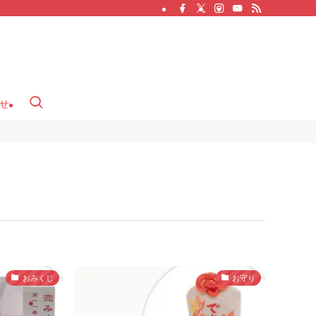
せ
おみくじ
お守り