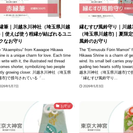
縁筆｜川越氷川神社（埼玉県川越
縁むすび風鈴守り｜川越
)｜使えば使う程縁が結ばれるユニ
（埼玉県川越市)｜夏限
クなお守り
風鈴のお守り
 “Akaenpitsu” from Kawagoe Hikawa
The “Enmusubi Fūrin Mamori” 
ine is a unique charm for love. Each time
Hikawa Shrine is a charm of g
 write with it, the illustrated red thread
wind. Its small bell carries pray
omes shorter, symbolizing two people
guiding two hearts softly towar
ntly growing closer. 川越氷川神社（埼玉県
越氷川神社（埼玉県川越市)で
越市)で授与されている「...
「縁むすび風鈴守り...
2026年5月7日
2026年5月3日
お守り