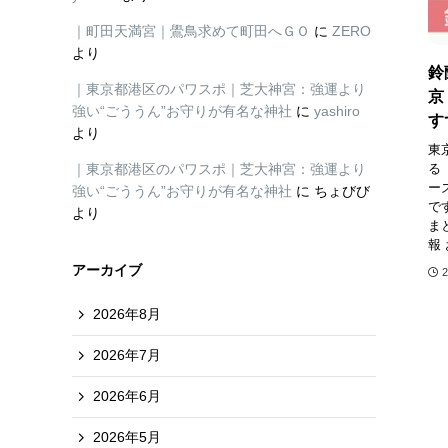
｜町田天満宮｜鷽鳥求めて町田へＧＯ
に
ZERO
より
鈴
｜東京都港区のパワスポ｜芝大神宮：強運より
京
強い“ごううん”お守りが有名な神社
に
yashiro
す
より
東
｜東京都港区のパワスポ｜芝大神宮：強運より
る
ー
強い“ごううん”お守りが有名な神社
に
ちょびび
で
より
ま
報
アーカイブ
2026年8月
2026年7月
2026年6月
2026年5月