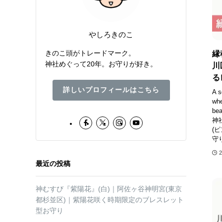
やしろきのこ
きのこ頭がトレードマーク。
縁
神社めぐって20年。お守りが好き。
川
る
詳しいプロフィールはこちら
A s
whe
bea
神
(
守
最近の投稿
神むすび『紫陽花』(白)｜阿佐ヶ谷神明宮(東京
都杉並区)｜紫陽花咲く時期限定のブレスレット
型お守り