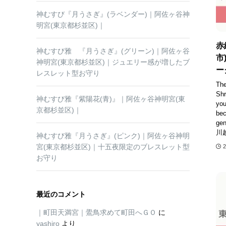
神むすび『月うさぎ』(ラベンダー)｜阿佐ヶ谷神
明宮(東京都杉並区)｜
赤
神むすび雅 『月うさぎ』(グリーン)｜阿佐ヶ谷
市
神明宮(東京都杉並区)｜ジュエリー感が増したブ
ー
レスレット型お守り
The
Shr
神むすび雅『紫陽花(青)』｜阿佐ヶ谷神明宮(東
you
京都杉並区)｜
bec
ge
川
神むすび雅『月うさぎ』(ピンク)｜阿佐ヶ谷神明
宮(東京都杉並区)｜十五夜限定のブレスレット型
お守り
最近のコメント
｜町田天満宮｜鷽鳥求めて町田へＧＯ
に
yashiro
より