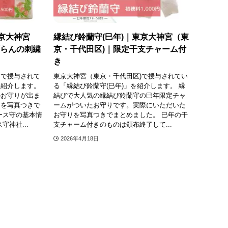
京大神宮
縁結び鈴蘭守(巳年)｜東京大神宮（東
ずらんの刺繍
京・千代田区)｜限定干支チャーム付
き
）で授与されて
東京大神宮（東京・千代田区)で授与されてい
を紹介します。
る「縁結び鈴蘭守(巳年)」を紹介します。 縁
のお守りが出ま
結びで大人気の縁結び鈴蘭守の巳年限定チャ
りを写真つきで
ームがついたお守りです。実際にいただいた
ース守の基本情
お守りを写真つきでまとめました。 巳年の干
神社...
支チャーム付きのものは頒布終了して...
2026年4月18日