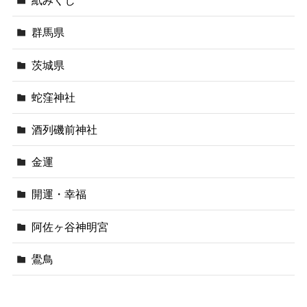
紙みくじ
群馬県
茨城県
蛇窪神社
酒列磯前神社
金運
開運・幸福
阿佐ヶ谷神明宮
鷽鳥