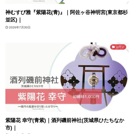
神むすび雅『紫陽花(青)』｜阿佐ヶ谷神明宮(東京都杉
並区)｜
2026年7月30日
お守り
紫陽花 幸守(青紫)｜酒列磯前神社(茨城県ひたちなか
市)｜