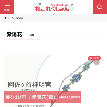
MENU
ホーム
紫陽花
紫陽花
– tag –
お守り