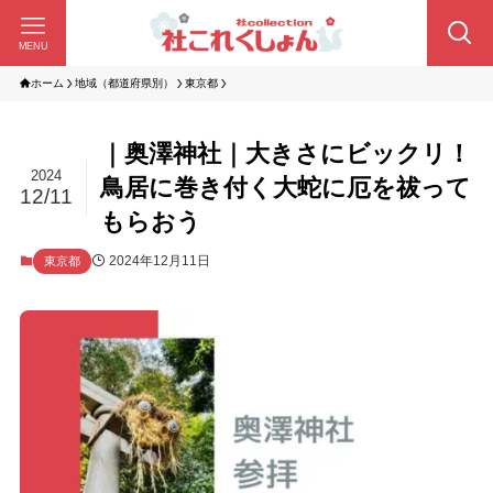
MENU
ホーム
地域（都道府県別）
東京都
｜奥澤神社｜大きさにビックリ！
2024
鳥居に巻き付く大蛇に厄を祓って
12/11
もらおう
2024年12月11日
東京都