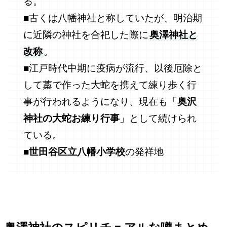
る。
■古くは八幡神社と称していたが、明治期
に近隣の神社を合祀した際に
奥澤神社と
改称
。
■江戸時代中期に疫病が流行、以後厄除と
して藁で作った大蛇を携えて練り歩く行
事が行われるようになり、現在も「
奥沢
神社の大蛇お練り行事
」として続けられ
ている。
■
世田谷区立八幡小学校
の発祥地