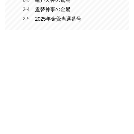
亀戸天神の鷽鳥
鷽替神事の金鷽
2025年金鷽当選番号