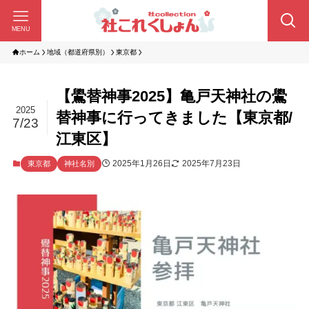
MENU
ホーム
地域（都道府県別）
東京都
【鷽替神事2025】亀戸天神社の鷽
2025
替神事に行ってきました【東京都/
7/23
江東区】
2025年1月26日
2025年7月23日
東京都
神社名別