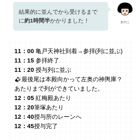
結果的に並んでから受けるまで
に
約1時間半
かかりました！
きのこ
11：00
亀戸天神社到着→参拝(列に並ぶ)
11：15
参拝終了
11：20
授与列に並ぶ
最後尾は本殿向かって左奥の神輿庫？
あたりまで列ができていました。
12：05
紅梅殿あたり
12：20
筆塚あたり
12：40
授与所のレーンへ
12：45
授与完了