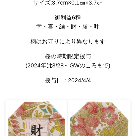
サイズ:3.7cm×0.1㎝×3.7㎝
御利益6種
幸・喜・結・財・勝・叶
柄はお守りにより異なります
桜の時期限定授与
(2024年は3/28～GWのころまで)
授与日：2024/4/4