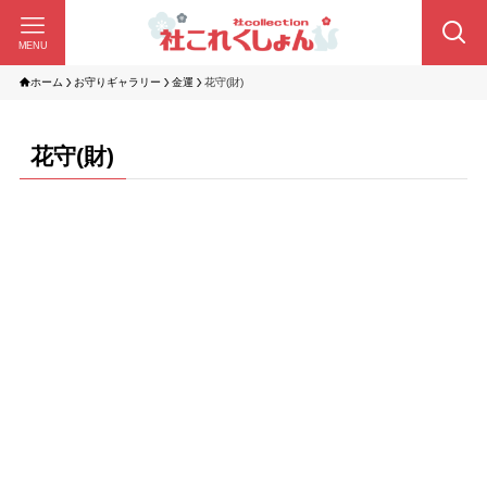
MENU
ホーム
お守りギャラリー
金運
花守(財)
花守(財)