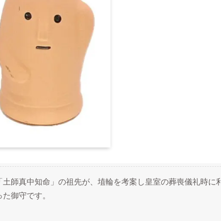
「土師真中知命」の祖先が、埴輪を考案し皇室の葬喪儀礼時に
った御守です。