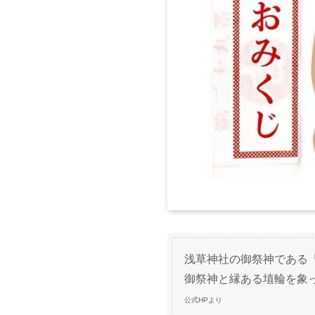
浅草神社の御祭神である
御祭神と縁ある埴輪を象
公式HPより