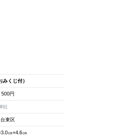
おみくじ付）
500円
神社
 台東区
3.0㎝×4.6㎝