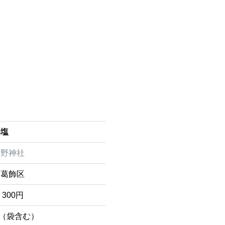
め塩
熊野神社
 葛飾区
300円
g（袋含む）