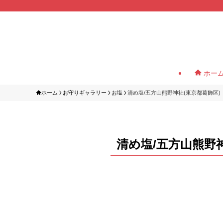
ホー
ホーム
お守りギャラリー
お塩
清め塩/五方山熊野神社(東京都葛飾区)
清め塩/五方山熊野